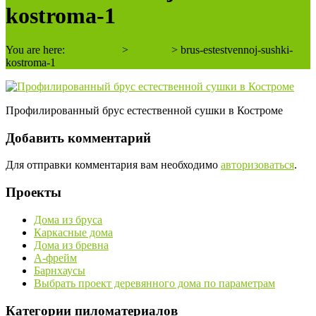
kostroma-1
You are here:
2 плотника
>
Галерея
>
brus-estestvennoj-sushki-
kostroma-1
Профилированный брус естественной сушки в Костроме
Добавить комментарий
Для отправки комментария вам необходимо
авторизоваться
.
Проекты
Дома из бруса
Каркасные дома
Дома из бревна
А-фрейм
Барнхаусы
Выбрать проект деревянного дома по параметрам
Категории пиломатериалов