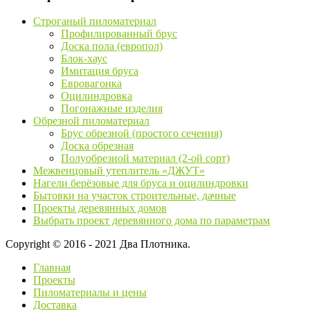
Строганый пиломатериал
Профилированный брус
Доска пола (европол)
Блок-хаус
Имитация бруса
Евровагонка
Оцилиндровка
Погонажные изделия
Обрезной пиломатериал
Брус обрезной (простого сечения)
Доска обрезная
Полуобрезной материал (2-ой сорт)
Межвенцовый утеплитель «ДЖУТ»
Нагели берёзовые для бруса и оцилиндровки
Бытовки на участок строительные, дачные
Проекты деревянных домов
Выбрать проект деревянного дома по параметрам
Copyright © 2016 - 2021 Два Плотника.
Главная
Проекты
Пиломатериалы и цены
Доставка