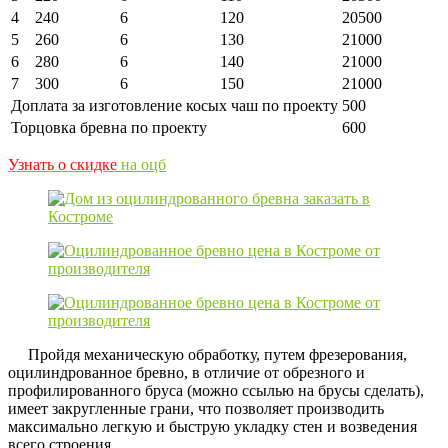
4
240
6
120
20500
5
260
6
130
21000
6
280
6
140
21000
7
300
6
150
21000
Доплата за изготовление косых чаш по проекту
500
Торцовка бревна по проекту
600
Узнать о скидке
на оцб
Пройдя механическую обработку, путем фрезерования,
оцилиндрованное бревно, в отличие от обрезного и
профилированного бруса (можно ссылью на брусы сделать),
имеет закругленные грани, что позволяет производить
максимально легкую и быструю укладку стен и возведения
всего строения.