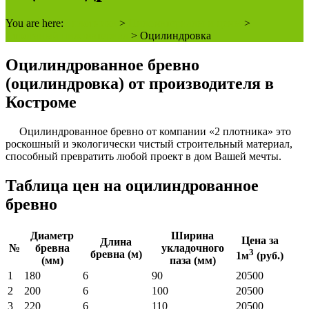
You are here:
2 плотника
>
Пиломатериалы и цены
>
Строганый пиломатериал
>
Оцилиндровка
Оцилиндрованное бревно
(оцилиндровка) от производителя в
Костроме
Оцилиндрованное бревно от компании «2 плотника» это
роскошный и экологически чистый строительный материал,
способный превратить любой проект в дом Вашей мечты.
Таблица цен на оцилиндрованное
бревно
Диаметр
Ширина
Цена за
Длина
№
бревна
укладочного
3
бревна (м)
1м
(руб.)
(мм)
паза (мм)
1
180
6
90
20500
2
200
6
100
20500
3
220
6
110
20500