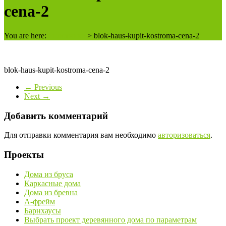
cena-2
You are here:
2 плотника
>
blok-haus-kupit-kostroma-cena-2
blok-haus-kupit-kostroma-cena-2
← Previous
Next →
Добавить комментарий
Для отправки комментария вам необходимо
авторизоваться
.
Проекты
Дома из бруса
Каркасные дома
Дома из бревна
А-фрейм
Барнхаусы
Выбрать проект деревянного дома по параметрам