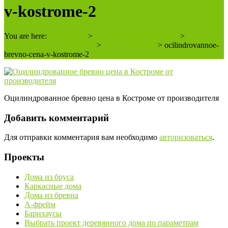
v-kostrome-2
You are here:
2 плотника
>
Пиломатериалы и цены
>
Строганый пиломатериал
>
Оцилиндровка
>
ocilindrovannoe-
brevno-cena-v-kostrome-2
Оцилиндрованное бревно цена в Костроме от производителя
Добавить комментарий
Для отправки комментария вам необходимо
авторизоваться
.
Проекты
Дома из бруса
Каркасные дома
Дома из бревна
А-фрейм
Барнхаусы
Выбрать проект деревянного дома по параметрам