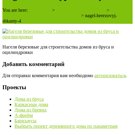
You are here:
2 плотника
>
Пиломатериалы и цены
>
Нагели
берёзовые для бруса и оцилиндровки
>
nagel-berezovyj-
shkanty-4
Нагеля березовые для строительства домов из бруса и
оцилиндровки
Добавить комментарий
Для отправки комментария вам необходимо
авторизоваться
.
Проекты
Дома из бруса
Каркасные дома
Дома из бревна
А-фрейм
Барнхаусы
Выбрать проект деревянного дома по параметрам